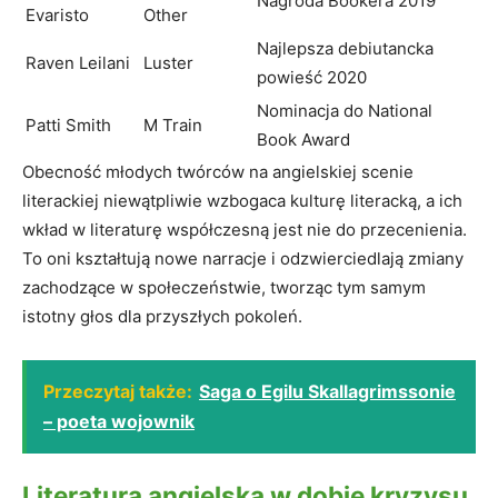
Nagroda Bookera 2019
Evaristo
Other
Najlepsza debiutancka
Raven Leilani
Luster
powieść 2020
Nominacja do National
Patti Smith
M Train
Book Award
Obecność młodych twórców na angielskiej scenie
literackiej niewątpliwie wzbogaca kulturę literacką, a ich
wkład w literaturę współczesną jest nie do przecenienia.
To oni kształtują nowe narracje i odzwierciedlają zmiany
zachodzące w społeczeństwie, tworząc tym samym
istotny głos dla przyszłych pokoleń.
Przeczytaj także:
Saga o Egilu Skallagrimssonie
– poeta wojownik
Literatura angielska w dobie kryzysu