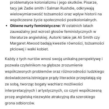
problematyce kolonializmu i jego skutków. Pisarze,
tacy jak Zadie smith i Salman Rushdie, odkrywają
wielowymiarowość tożsamości oraz wpływ historii na
współczesne życie społeczności postkolonialnych.
Główne nurty feministyczne:
W ostatnich latach
zauważalny jest wzrost głosów feministycznych w
literaturze angielskiej. Autorki takie jak Ali Smith czy
Margaret Atwood badają kwestie równości, tożsamości
płciowej i walki kobiet.
Każdy z tych nurtów wnosi swoją unikalną perspektywę i
pozwala czytelnikom na głębsze zrozumienie
współczesnych problemów oraz różnorodności ludzkiego
doświadczenia.Istniejące prądy literackie przeplatają się
ze sobą, tworząc bogaty wachlarz możliwości
interpretacyjnych i artystycznych, co czyni współczesną
prozę angielską niezwykle atrakcyjną dla szerokiego
grona odbiorców.