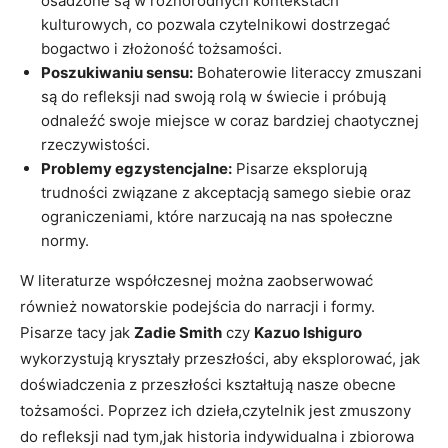
osadzone są w różnorodnych kontekstach
kulturowych, co pozwala czytelnikowi dostrzegać
bogactwo i złożoność tożsamości.
Poszukiwaniu sensu:
Bohaterowie literaccy zmuszani
są do refleksji nad swoją rolą w świecie i próbują
odnaleźć swoje miejsce w coraz bardziej chaotycznej
rzeczywistości.
Problemy egzystencjalne:
Pisarze eksplorują
trudności związane z akceptacją samego siebie oraz
ograniczeniami, które narzucają na nas społeczne
normy.
W literaturze współczesnej można zaobserwować
również nowatorskie podejścia do narracji i formy.
Pisarze tacy jak
Zadie Smith
czy
Kazuo Ishiguro
wykorzystują kryształy przeszłości, aby eksplorować, jak
doświadczenia z przeszłości kształtują nasze obecne
tożsamości. Poprzez ich dzieła,czytelnik jest zmuszony
do refleksji nad tym,jak historia indywidualna i zbiorowa