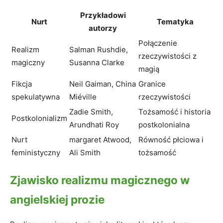
Przykładowi
Nurt
Tematyka
autorzy
Połączenie
Realizm
Salman Rushdie,
rzeczywistości z
magiczny
Susanna Clarke
magią
Fikcja
Neil Gaiman, China
Granice
spekulatywna
Miéville
rzeczywistości
Zadie Smith,
Tożsamość i historia
Postkolonializm
Arundhati Roy
postkolonialna
Nurt
margaret Atwood,
Równość płciowa i
feministyczny
Ali Smith
tożsamość
Zjawisko realizmu magicznego w
angielskiej prozie