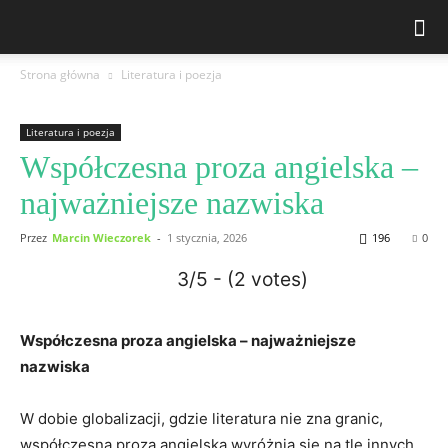
Strona główna
Literatura i poezja
Literatura i poezja
Współczesna proza angielska –
najważniejsze nazwiska
Przez
Marcin Wieczorek
-
1 stycznia, 2026
196
0
3/5 - (2 votes)
Współczesna proza angielska – najważniejsze
nazwiska
W dobie globalizacji, gdzie literatura nie zna granic,
współczesna proza angielska wyróżnia się na tle innych